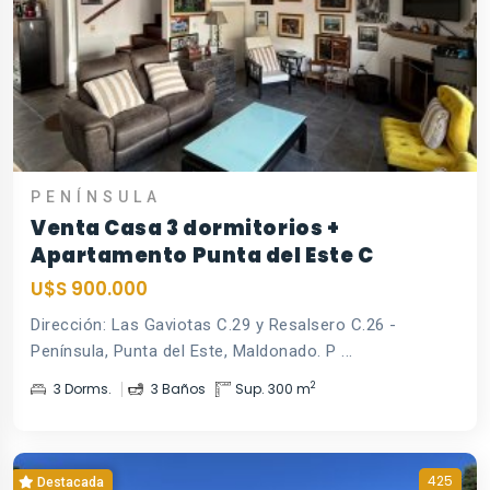
PENÍNSULA
Venta Casa 3 dormitorios +
Apartamento Punta del Este C
U$S 900.000
Dirección: Las Gaviotas C.29 y Resalsero C.26 -
Península, Punta del Este, Maldonado. P ...
2
3 Dorms.
3 Baños
Sup. 300 m
425
Destacada