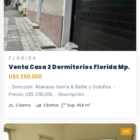
FLORIDA
Venta Casa 2 Dormitorios Florida Mp.
U$S 250.000
- Dirección: Atanasio Sierra & Batlle y Ordoñes. -
Precio; U$S 250,000, - Descripción ...
2
2 Dorms.
2 Baños
Sup. 454 m
185