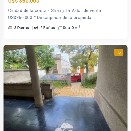
U$S 360.000
Ciudad de la costa - Shangrilá Valor de venta:
US$360.000 * Descripción de la propieda ...
2
3 Dorms.
2 Baños
Sup. 0 m
115