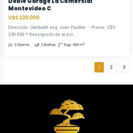
Doble Garage La Comercial
Montevideo C
U$S 220.000
Dirección: Garibaldi esq. Juan Paullier. - Precio: U$S
230.000 * Descripción de la pro ...
2
3 Dorms.
2 Baños
Sup. 166 m
1
2
3