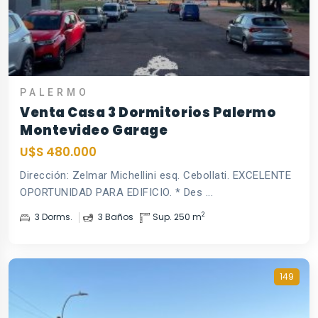
PALERMO
Venta Casa 3 Dormitorios Palermo
Montevideo Garage
U$S 480.000
Dirección: Zelmar Michellini esq. Cebollati. EXCELENTE
OPORTUNIDAD PARA EDIFICIO. * Des ...
2
3 Dorms.
3 Baños
Sup. 250 m
149