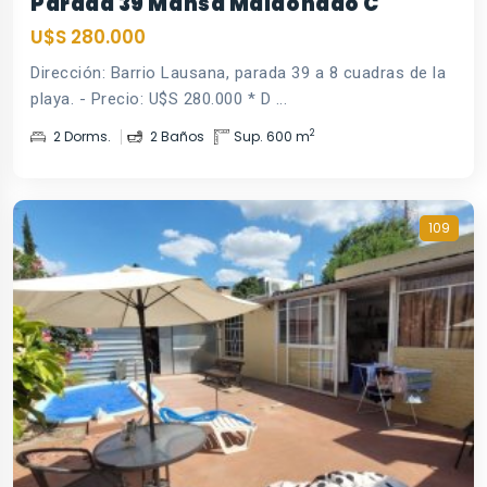
Parada 39 Mansa Maldonado C
U$S 280.000
Dirección: Barrio Lausana, parada 39 a 8 cuadras de la
playa. - Precio: U$S 280.000 * D ...
2
2 Dorms.
2 Baños
Sup. 600 m
109