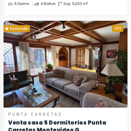
2
6 Dorms.
4 Baños
Sup. 5,000 m
982
Destacada
PUNTA CARRETAS
Venta casa 5 Dormitorios Punta
Carretas Montevideo G