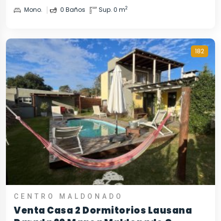
2
Mono.
0 Baños
Sup. 0 m
182
CENTRO MALDONADO
Venta Casa 2 Dormitorios Lausana