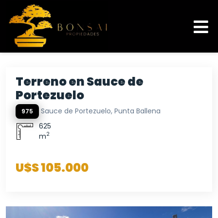
Terreno en Sauce de
Portezuelo
Sauce de Portezuelo, Punta Ballena
975
625
2
m
U$S 105.000