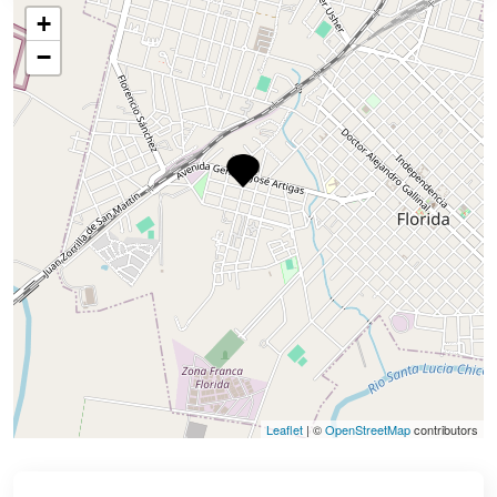
+
−
Leaflet
| ©
OpenStreetMap
contributors