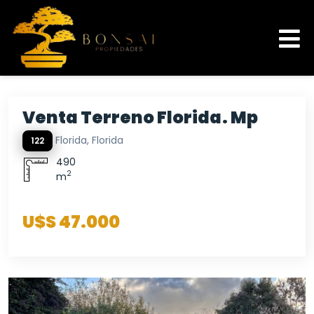
Venta Terreno Florida. Mp
Florida, Florida
122
490
2
m
U$S 47.000