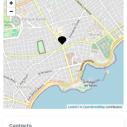
+
−
Leaflet
| ©
OpenStreetMap
contributors
Contacto