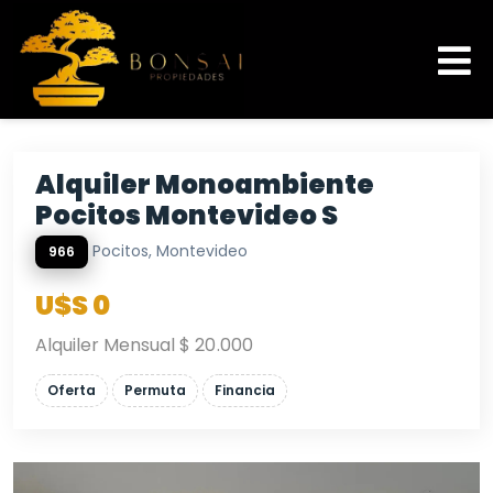
Alquiler Monoambiente
Pocitos Montevideo S
Pocitos, Montevideo
966
U$S 0
Alquiler Mensual $ 20.000
Oferta
Permuta
Financia