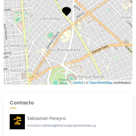
Leaflet
| ©
OpenStreetMap
contributors
Contacto
Sebastian Pereyra
nicolascabrera@bonsaipropiedades.uy