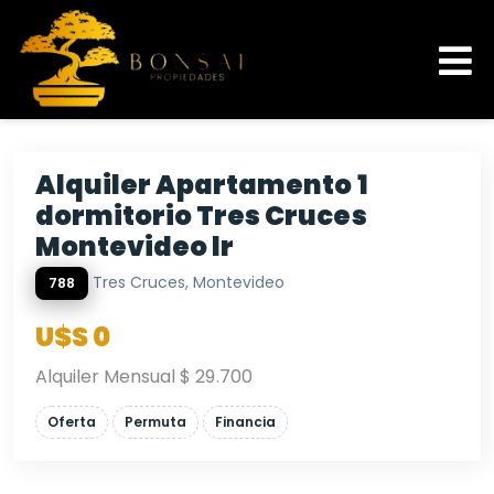
Alquiler Apartamento 1
dormitorio Tres Cruces
Montevideo lr
Tres Cruces, Montevideo
788
U$S 0
Alquiler Mensual $ 29.700
Oferta
Permuta
Financia