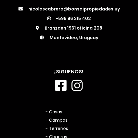
nicolascabrera@bonsaipropiedades.uy
+598 96 215 402
Branzden 1961 oficina 208
Montevideo, Uruguay
¡SIGUENOS!
- Casas
- Campos
- Terrenos
- Chacras